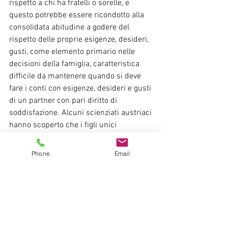
rispetto a chi ha fratelli o sorelle, e 
questo potrebbe essere ricondotto alla 
consolidata abitudine a godere del 
rispetto delle proprie esigenze, desideri, 
gusti, come elemento primario nelle 
decisioni della famiglia, caratteristica 
difficile da mantenere quando si deve 
fare i conti con esigenze, desideri e gusti 
di un partner con pari diritto di 
soddisfazione. Alcuni scienziati austriaci 
hanno scoperto che i figli unici 
rimangono spesso senza figli e questo 
potrebbe dipendere anche 
Phone
Email
dall’incapacità di mettere i propri 
desideri in secondo piano rispetto alle 
esigenze di un figlio. Per quanto 
riguarda i risultati scolastici, invece, i 
figli unici sono in vantaggio, come è 
confermato da innumerevoli studi. I 