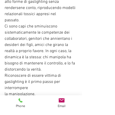
atto forme di gaslighting senza
rendersene conto, riproducendo modelli 
relazionali tossici appresi nel
passato.
Ci sono capi che sminuiscono 
sistematicamente le competenze dei
collaboratori, genitori che annientano i 
desideri dei figli, amici che girano la
realtà a proprio favore. In ogni caso, la 
dinamica è la stessa: chi manipola ha
bisogno di mantenere il controllo, e lo fa 
distorcendo la verità.
Riconoscere di essere vittima di 
gaslighting è il primo passo per 
interrompere
la manipolazione.
Non è un percorso immediato: chi ha 
Phone
Email
subito gaslighting tende a cercare
continuamente conferme esterne, come 